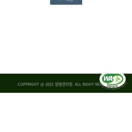
COPYRIGHT @ 2021 질병관리청. ALL RIGHT RESERVED