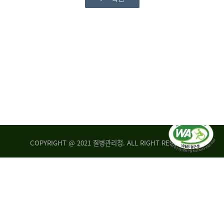
COPYRIGHT @ 2021 질병관리청. ALL RIGHT RESERVED