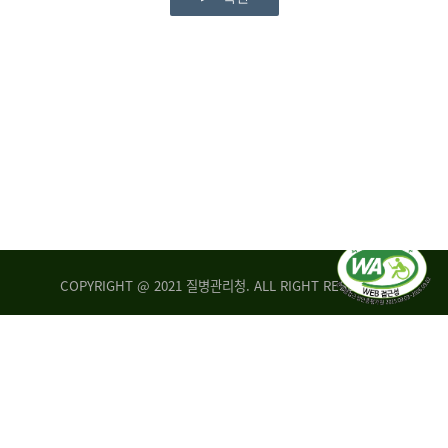
COPYRIGHT @ 2021 질병관리청. ALL RIGHT RESERVED