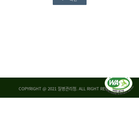
COPYRIGHT @ 2021 질병관리청. ALL RIGHT RESERVED