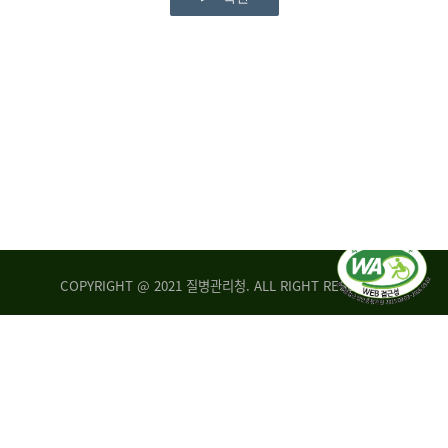
COPYRIGHT @ 2021 질병관리청. ALL RIGHT RESERVED