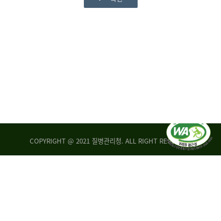
COPYRIGHT @ 2021 질병관리청. ALL RIGHT RESERVED