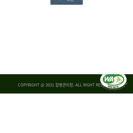
COPYRIGHT @ 2021 질병관리청. ALL RIGHT RESERVED