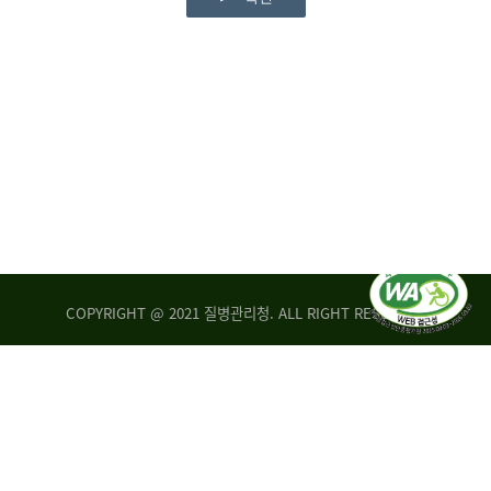
COPYRIGHT @ 2021 질병관리청. ALL RIGHT RESERVED