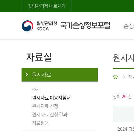
질병관리청 바로가기
손상
자료실
원시자
원시자료
홈
자
소개
전체
26
건
원시자료 이용지침서
원시자료 신청
원시자료 신청 결과
자료활용
2024