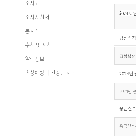
조사표
2
024 
조사지침서
통계집
급성심장
수칙 및 지침
급성심장정
알림정보
손상예방과 건강한 사회
2024
2024년
응급실손
응급실손