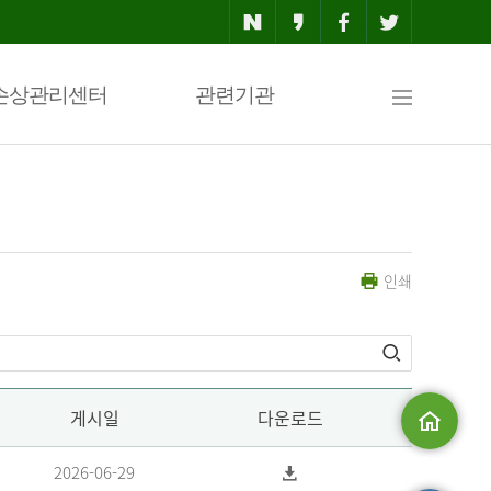
사
손상관리센터
관련기관
이
인쇄
트
맵
게시일
다운로드
메인으로
2026-06-29