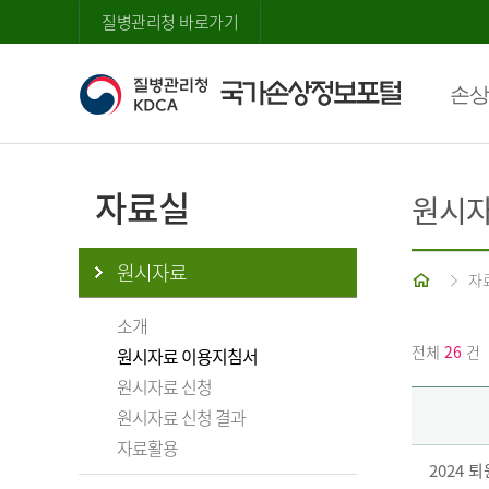
질병관리청 바로가기
손상
자료실
원시자
원시자료
홈
자
소개
전체
26
건
원시자료 이용지침서
원시자료 신청
원시자료 신청 결과
자료활용
2024