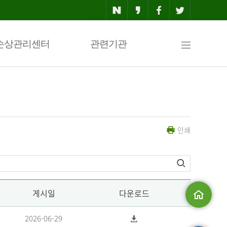
사
손상관리센터
관련기관
이
인쇄
트
맵
게시일
다운로드
메인으로
2026-06-29