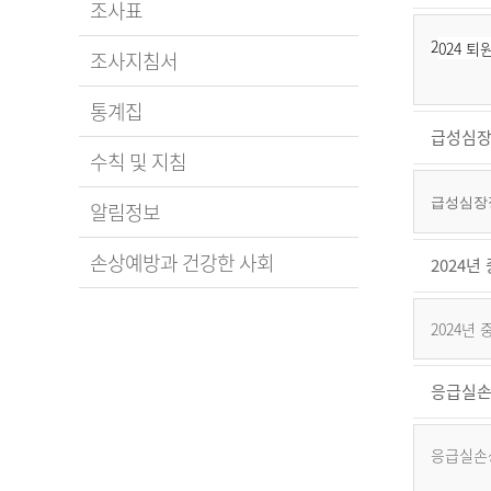
조사표
2
024 
조사지침서
통계집
급성심장
수칙 및 지침
급성심장정
알림정보
손상예방과 건강한 사회
2024
2024년
응급실손
응급실손