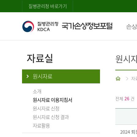
질병관리청 바로가기
손상
자료실
원시자
원시자료
홈
자
소개
전체
26
건
원시자료 이용지침서
원시자료 신청
원시자료 신청 결과
자료활용
2024