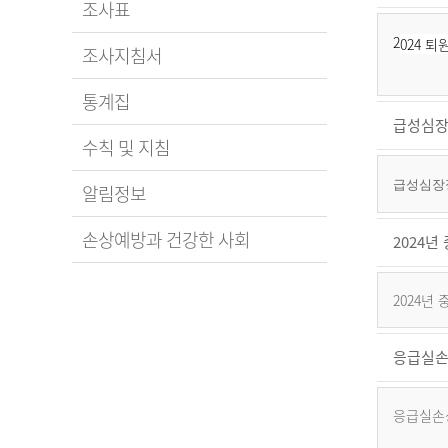
조사표
2
024 
조사지침서
통계집
급성심장
수칙 및 지침
급성심장정
알림정보
손상예방과 건강한 사회
2024
2024년
응급실손
응급실손