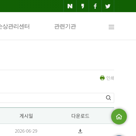
사
손상관리센터
관련기관
이
인쇄
트
맵
게시일
다운로드
메인으로
2026-06-29