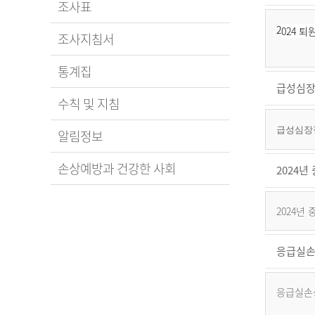
조사표
2
024 
조사지침서
통계집
급성심장
수칙 및 지침
급성심장정
알림정보
손상예방과 건강한 사회
2024
2024년
응급실손
응급실손