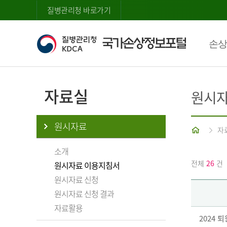
질병관리청 바로가기
손상
자료실
원시자
원시자료
홈
자
소개
전체
26
건
원시자료 이용지침서
원시자료 신청
원시자료 신청 결과
자료활용
2024