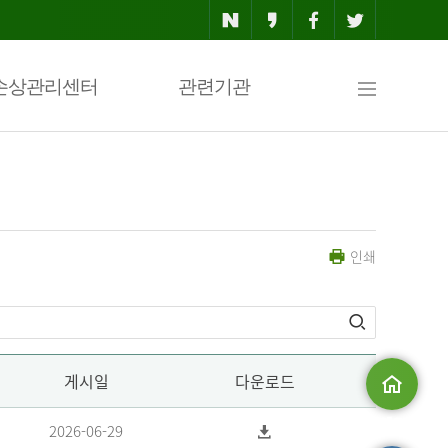
사
손상관리센터
관련기관
이
인쇄
트
맵
게시일
다운로드
메인으로
2026-06-29