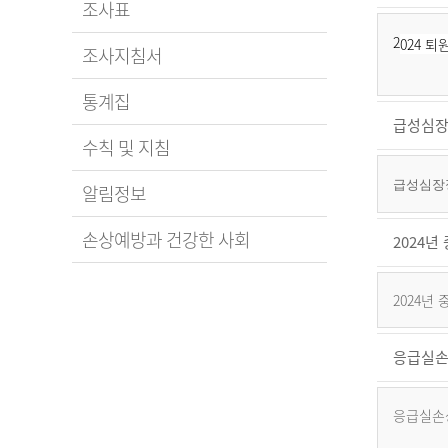
조사표
2
024 
조사지침서
통계집
급성심장
수칙 및 지침
급성심장정
알림정보
손상예방과 건강한 사회
2024
2024년
응급실손
응급실손