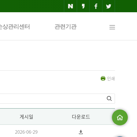
사
손상관리센터
관련기관
이
인쇄
트
맵
게시일
다운로드
메인으로
2026-06-29