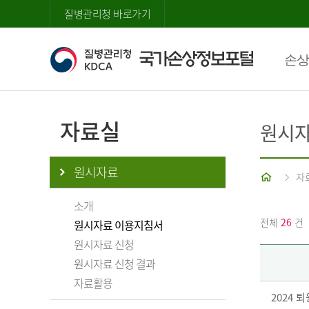
질병관리청 바로가기
손상
자료실
원시자
원시자료
홈
자
소개
전체
26
건
원시자료 이용지침서
원시자료 신청
원시자료 신청 결과
자료활용
2024