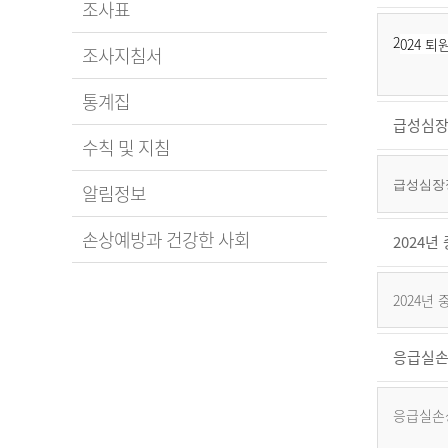
조사표
2
024 
조사지침서
통계집
급성심장
수칙 및 지침
급성심장정
알림정보
손상예방과 건강한 사회
2024
2024년
응급실손
응급실손