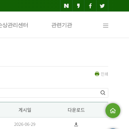
사
손상관리센터
관련기관
이
인쇄
트
맵
게시일
다운로드
메인으로
2026-06-29