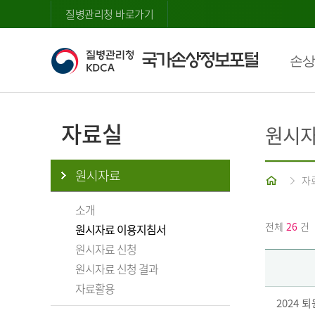
질병관리청 바로가기
손상
자료실
원시자
원시자료
홈
자
소개
전체
26
건
원시자료 이용지침서
원시자료 신청
원시자료 신청 결과
자료활용
2024