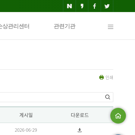
사
손상관리센터
관련기관
이
인쇄
트
맵
게시일
다운로드
메인으로
2026-06-29