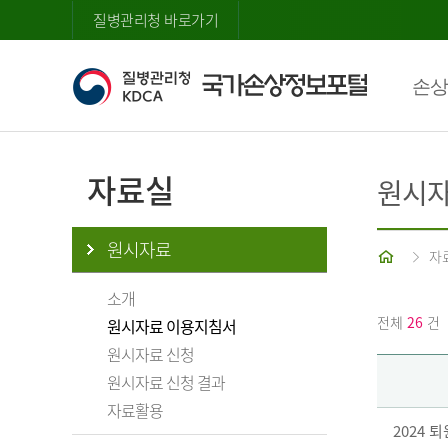
질병관리청 바로가기
손상
자료실
원시자
원시자료
홈
자
소개
전체
26
건
원시자료 이용지침서
원시자료 신청
원시자료 신청 결과
자료활용
2024