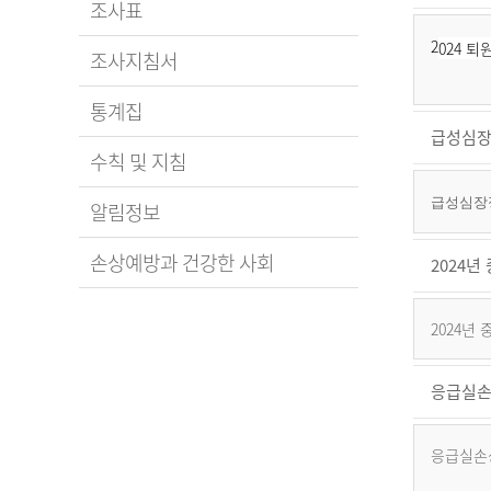
조사표
2
024 
조사지침서
통계집
급성심장
수칙 및 지침
급성심장정
알림정보
손상예방과 건강한 사회
2024
2024년
응급실손
응급실손