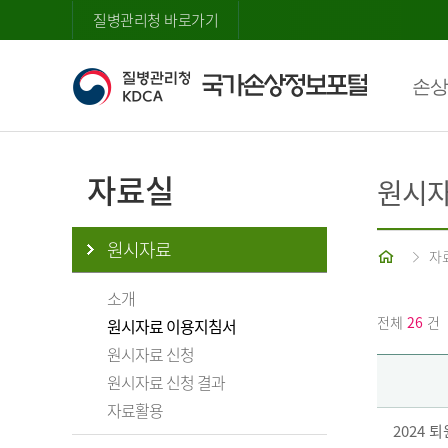
질병관리청 바로가기
손상
자료실
원시자
원시자료
홈
자
소개
전체
26
건
원시자료 이용지침서
원시자료 신청
원시자료 신청 결과
자료활용
2024