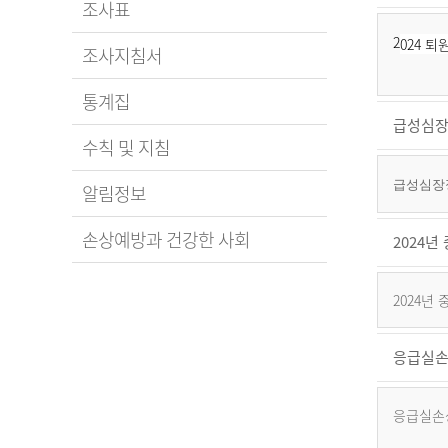
조사표
2
024 
조사지침서
통계집
급성심장
수칙 및 지침
급성심장정
알림정보
손상예방과 건강한 사회
2024
2024년
응급실손
응급실손