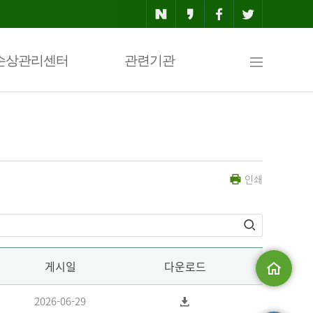
사
손상관리센터
관련기관
이
인쇄
트
맵
게시일
다운로드
메인으로
2026-06-29