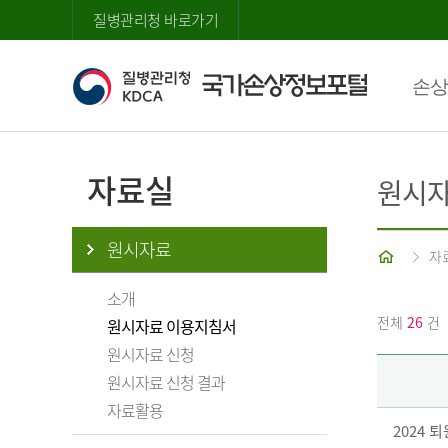
질병관리청 바로가기
손상
자료실
원시자
원시자료
홈
자
소개
전체
26
건
원시자료 이용지침서
원시자료 신청
원시자료 신청 결과
자료활용
2024