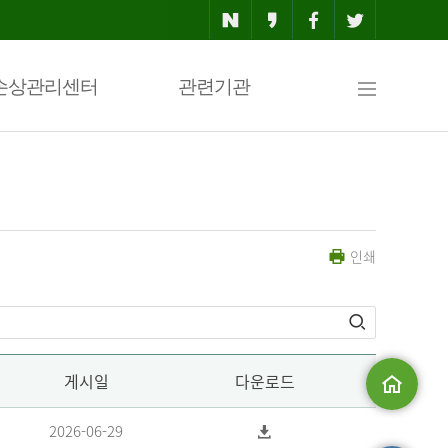
사
손상관리센터
관련기관
이
인쇄
트
맵
게시일
다운로드
메인으로
2026-06-29