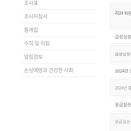
조사표
2
024 
조사지침서
통계집
급성심장
수칙 및 지침
급성심장정
알림정보
손상예방과 건강한 사회
2024
2024년
응급실손
응급실손