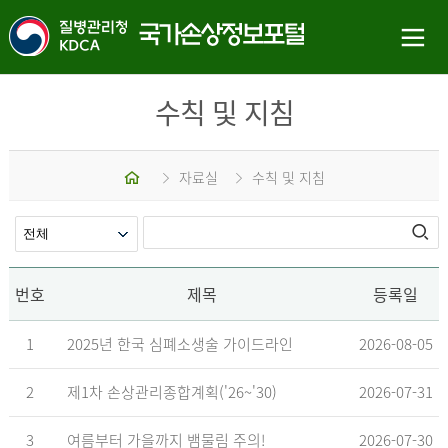
수칙 및 지침
홈
자료실
수칙 및 지침
번호
제목
등록일
1
2025년 한국 심폐소생술 가이드라인
2026-08-05
2
제1차 손상관리종합계획('26~'30)
2026-07-31
3
여름부터 가을까지 뱀물림 주의!
2026-07-30