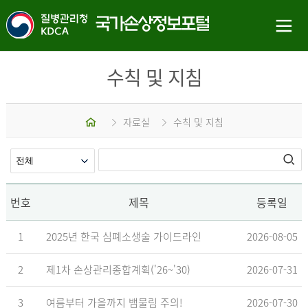
수칙 및 지침
홈
자료실
수칙 및 지침
번호
제목
등록일
1
2025년 한국 심폐소생술 가이드라인
2026-08-05
2
제1차 손상관리종합계획('26~'30)
2026-07-31
3
여름부터 가을까지 뱀물림 주의!
2026-07-30