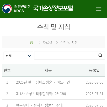
수칙 및 지침
홈
자료실
수칙 및 지침
번호
제목
등록일
1
2025년 한국 심폐소생술 가이드라인
2026-08-05
2
제1차 손상관리종합계획('26~'30)
2026-07-31
3
여름부터 가을까지 뱀물림 주의!
2026-07-30