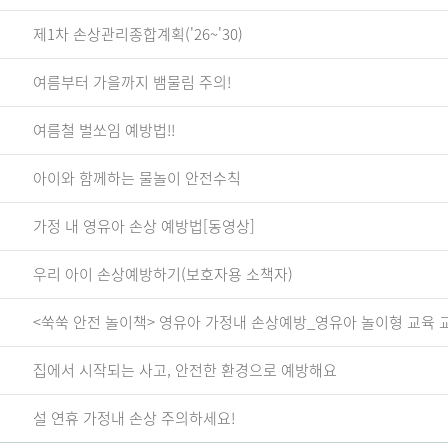
제1차 손상관리종합계획('26~'30)
여름부터 가을까지 뱀물림 주의!
여름철 벌쏘임 예방법!!
아이와 함께하는 물놀이 안전수칙
가정 내 영유아 손상 예방법[동영상]
우리 아이 손상예방하기(보호자용 소책자)
<쑥쑥 안전 놀이책> 영유아 가정내 손상예방_영유아 놀이형 교육 
집에서 시작되는 사고, 안전한 환경으로 예방해요
설 연휴 가정내 손상 주의하세요!