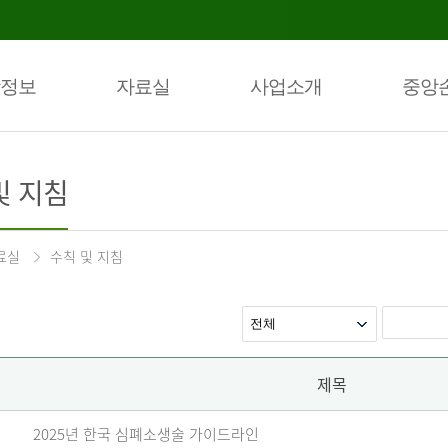
정보
자료실
사업소개
중앙
및 지침
료실
수칙 및 지침
제목
2025년 한국 심폐소생술 가이드라인