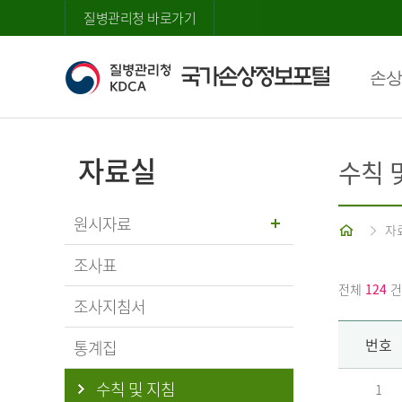
질병관리청 바로가기
손상
자료실
수칙 
원시자료
홈
자
조사표
전체
124
건
조사지침서
번호
통계집
수칙 및 지침
1