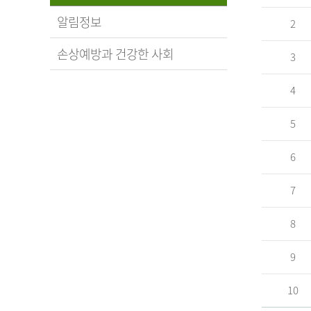
알림정보
2
손상예방과 건강한 사회
3
4
5
6
7
8
9
10