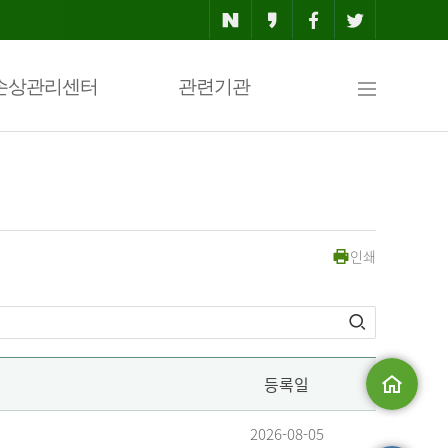
사
손상관리센터
관련기관
이
인쇄
트
맵
등록일
메인으로
2026-08-05