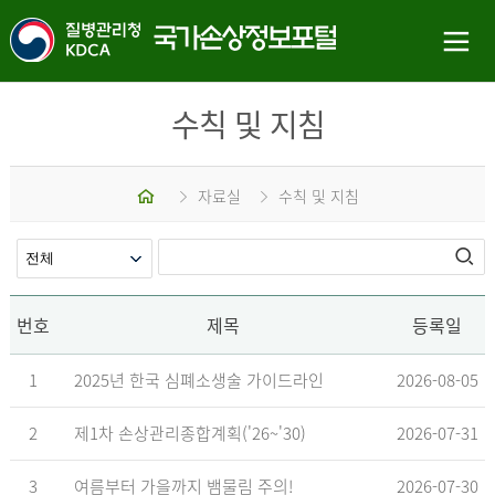
수칙 및 지침
홈
자료실
수칙 및 지침
번호
제목
등록일
1
2025년 한국 심폐소생술 가이드라인
2026-08-05
2
제1차 손상관리종합계획('26~'30)
2026-07-31
3
여름부터 가을까지 뱀물림 주의!
2026-07-30