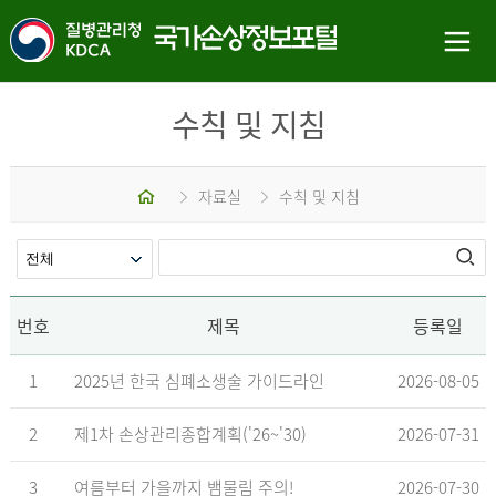
수칙 및 지침
홈
자료실
수칙 및 지침
번호
제목
등록일
1
2025년 한국 심폐소생술 가이드라인
2026-08-05
2
제1차 손상관리종합계획('26~'30)
2026-07-31
3
여름부터 가을까지 뱀물림 주의!
2026-07-30