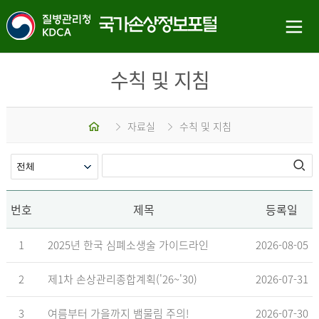
수칙 및 지침
홈
자료실
수칙 및 지침
번호
제목
등록일
1
2025년 한국 심폐소생술 가이드라인
2026-08-05
2
제1차 손상관리종합계획('26~'30)
2026-07-31
3
여름부터 가을까지 뱀물림 주의!
2026-07-30