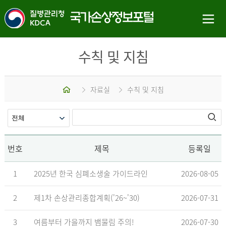
수칙 및 지침
홈
자료실
수칙 및 지침
번호
제목
등록일
1
2025년 한국 심폐소생술 가이드라인
2026-08-05
2
제1차 손상관리종합계획('26~'30)
2026-07-31
3
여름부터 가을까지 뱀물림 주의!
2026-07-30