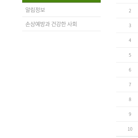
알림정보
2
손상예방과 건강한 사회
3
4
5
6
7
8
9
10