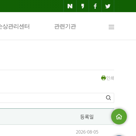
사
손상관리센터
관련기관
이
인쇄
트
맵
등록일
메인으로
2026-08-05