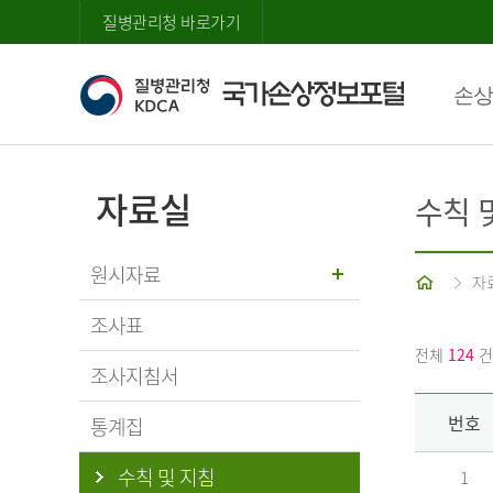
질병관리청 바로가기
손상
자료실
수칙 
원시자료
홈
자
조사표
전체
124
건
조사지침서
번호
통계집
수칙 및 지침
1