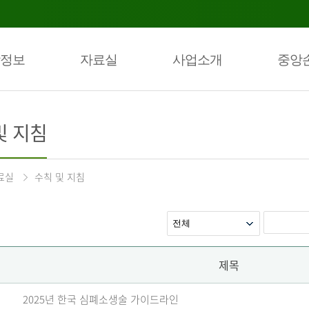
정보
자료실
사업소개
중앙
및 지침
료실
수칙 및 지침
제목
2025년 한국 심폐소생술 가이드라인