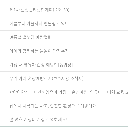
제1차 손상관리종합계획('26~'30)
여름부터 가을까지 뱀물림 주의!
여름철 벌쏘임 예방법!!
아이와 함께하는 물놀이 안전수칙
가정 내 영유아 손상 예방법[동영상]
우리 아이 손상예방하기(보호자용 소책자)
<쑥쑥 안전 놀이책> 영유아 가정내 손상예방_영유아 놀이형 교육 
집에서 시작되는 사고, 안전한 환경으로 예방해요
설 연휴 가정내 손상 주의하세요!