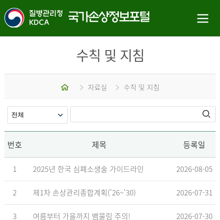
수칙 및 지침
홈
자료실
수칙 및 지침
번호
제목
등록일
1
2025년 한국 심폐소생술 가이드라인
2026-08-05
2
제1차 손상관리종합계획('26~'30)
2026-07-31
3
여름부터 가을까지 뱀물림 주의!
2026-07-30