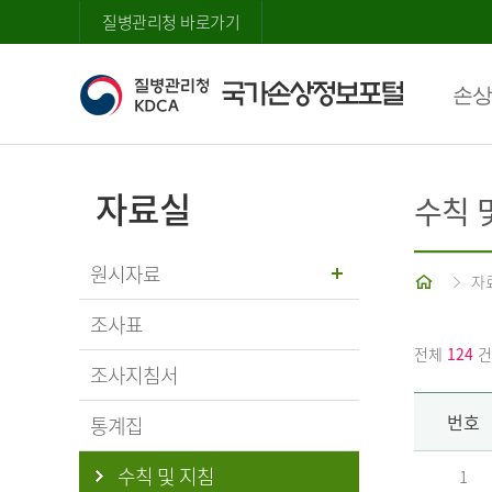
질병관리청 바로가기
손상
자료실
수칙 
원시자료
홈
자
조사표
전체
124
건
조사지침서
번호
통계집
수칙 및 지침
1