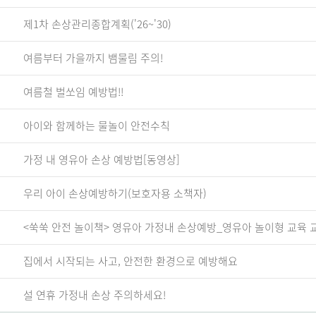
제1차 손상관리종합계획('26~'30)
여름부터 가을까지 뱀물림 주의!
여름철 벌쏘임 예방법!!
아이와 함께하는 물놀이 안전수칙
가정 내 영유아 손상 예방법[동영상]
우리 아이 손상예방하기(보호자용 소책자)
<쑥쑥 안전 놀이책> 영유아 가정내 손상예방_영유아 놀이형 교육 
집에서 시작되는 사고, 안전한 환경으로 예방해요
설 연휴 가정내 손상 주의하세요!