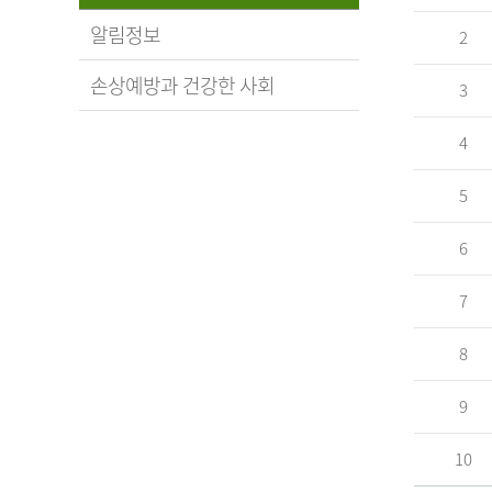
알림정보
2
손상예방과 건강한 사회
3
4
5
6
7
8
9
10