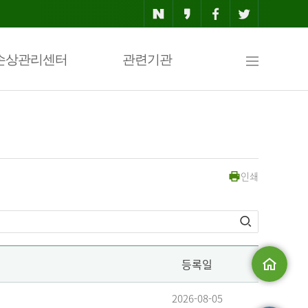
사
손상관리센터
관련기관
이
인쇄
트
맵
등록일
메인으로
2026-08-05