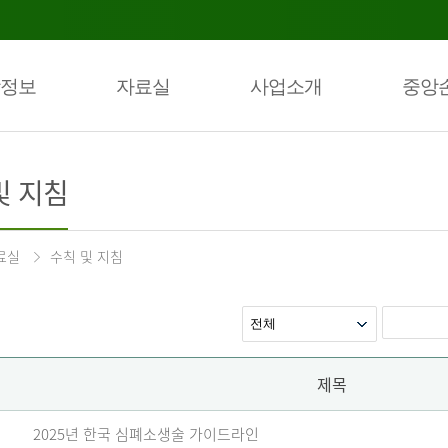
정보
자료실
사업소개
중앙
및 지침
료실
수칙 및 지침
제목
2025년 한국 심폐소생술 가이드라인