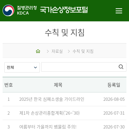
수칙 및 지침
홈
자료실
수칙 및 지침
번호
제목
등록일
1
2025년 한국 심폐소생술 가이드라인
2026-08-05
2
제1차 손상관리종합계획('26~'30)
2026-07-31
3
여름부터 가을까지 뱀물림 주의!
2026-07-30