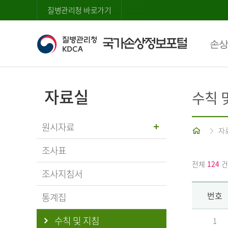
질병관리청 바로가기
손상
자료실
수칙 
원시자료
홈
자
조사표
전체
124
건
조사지침서
번호
통계집
수칙 및 지침
1