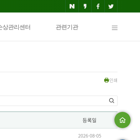
사
손상관리센터
관련기관
이
인쇄
트
맵
등록일
메인으로
2026-08-05