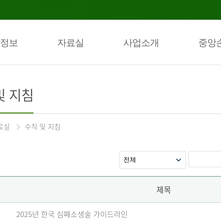
정보
자료실
사업소개
중앙
및 지침
료실
수칙 및 지침
제목
2025년 한국 심폐소생술 가이드라인