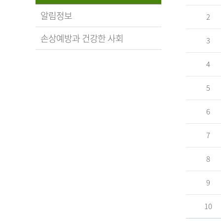
알림정보
2
손상예방과 건강한 사회
3
4
5
6
7
8
9
10