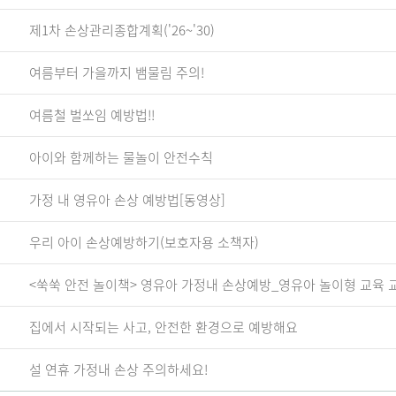
제1차 손상관리종합계획('26~'30)
여름부터 가을까지 뱀물림 주의!
여름철 벌쏘임 예방법!!
아이와 함께하는 물놀이 안전수칙
가정 내 영유아 손상 예방법[동영상]
우리 아이 손상예방하기(보호자용 소책자)
<쑥쑥 안전 놀이책> 영유아 가정내 손상예방_영유아 놀이형 교육 
집에서 시작되는 사고, 안전한 환경으로 예방해요
설 연휴 가정내 손상 주의하세요!