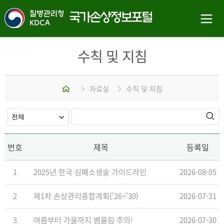
수칙 및 지침
홈
자료실
수칙 및 지침
번호
제목
등록일
1
2025년 한국 심폐소생술 가이드라인
2026-08-05
2
제1차 손상관리종합계획('26~'30)
2026-07-31
3
여름부터 가을까지 뱀물림 주의!
2026-07-30