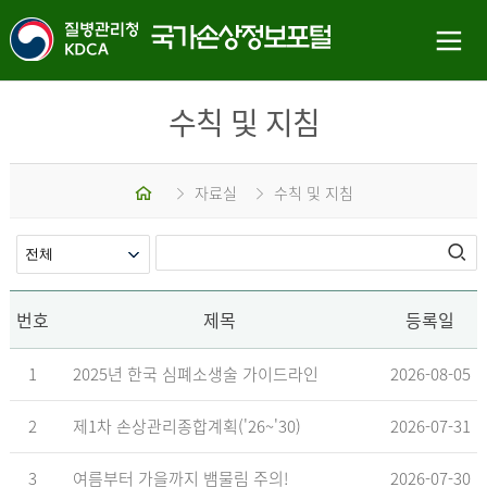
수칙 및 지침
홈
자료실
수칙 및 지침
번호
제목
등록일
1
2025년 한국 심폐소생술 가이드라인
2026-08-05
2
제1차 손상관리종합계획('26~'30)
2026-07-31
3
여름부터 가을까지 뱀물림 주의!
2026-07-30