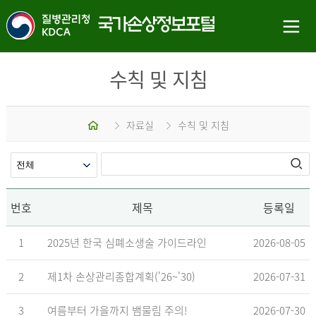
수칙 및 지침
홈
자료실
수칙 및 지침
번호
제목
등록일
1
2025년 한국 심폐소생술 가이드라인
2026-08-05
2
제1차 손상관리종합계획('26~'30)
2026-07-31
3
여름부터 가을까지 뱀물림 주의!
2026-07-30