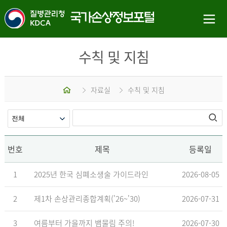
수칙 및 지침
홈
자료실
수칙 및 지침
번호
제목
등록일
1
2025년 한국 심폐소생술 가이드라인
2026-08-05
2
제1차 손상관리종합계획('26~'30)
2026-07-31
3
여름부터 가을까지 뱀물림 주의!
2026-07-30