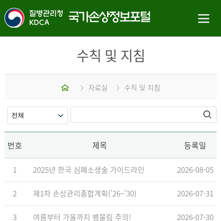
수칙 및 지침
홈
자료실
수칙 및 지침
번호
제목
등록일
1
2025년 한국 심폐소생술 가이드라인
2026-08-05
2
제1차 손상관리종합계획('26~'30)
2026-07-31
3
여름부터 가을까지 뱀물림 주의!
2026-07-30