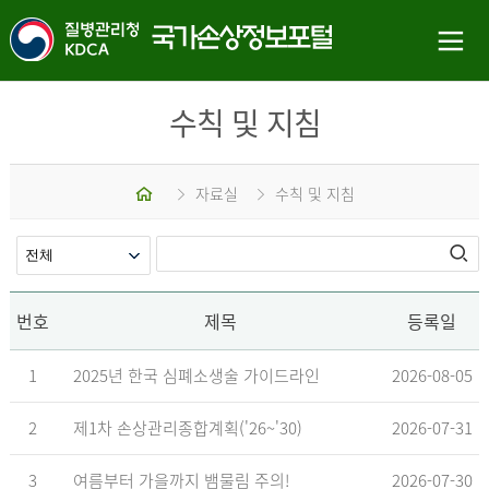
수칙 및 지침
홈
자료실
수칙 및 지침
번호
제목
등록일
1
2025년 한국 심폐소생술 가이드라인
2026-08-05
2
제1차 손상관리종합계획('26~'30)
2026-07-31
3
여름부터 가을까지 뱀물림 주의!
2026-07-30