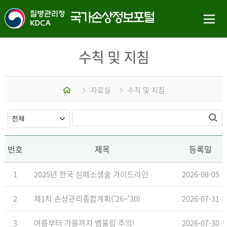
수칙 및 지침
홈
자료실
수칙 및 지침
번호
제목
등록일
1
2025년 한국 심폐소생술 가이드라인
2026-08-05
2
제1차 손상관리종합계획('26~'30)
2026-07-31
3
여름부터 가을까지 뱀물림 주의!
2026-07-30