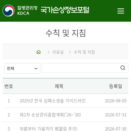
수칙 및 지침
홈
자료실
수칙 및 지침
번호
제목
등록일
1
2025년 한국 심폐소생술 가이드라인
2026-08-05
2
제1차 손상관리종합계획('26~'30)
2026-07-31
3
여름부터 가을까지 뱀물림 주의!
2026-07-30