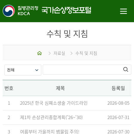
수칙 및 지침
홈
자료실
수칙 및 지침
번호
제목
등록일
1
2025년 한국 심폐소생술 가이드라인
2026-08-05
2
제1차 손상관리종합계획('26~'30)
2026-07-31
3
여름부터 가을까지 뱀물림 주의!
2026-07-30