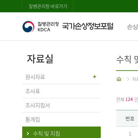
질병관리청 바로가기
손상
자료실
수칙 
원시자료
홈
자
조사표
전체
124
건
조사지침서
번호
통계집
수칙 및 지침
1