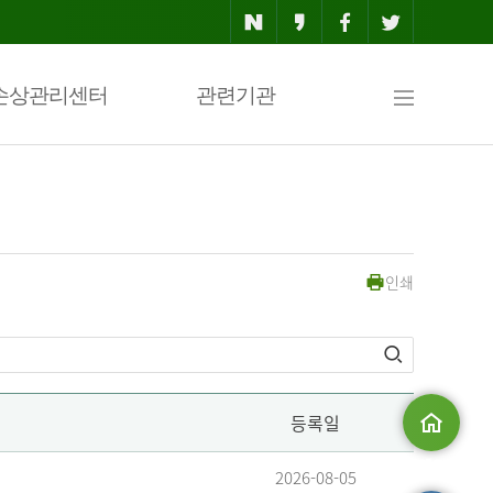
사
손상관리센터
관련기관
이
인쇄
트
맵
등록일
메인으로
2026-08-05