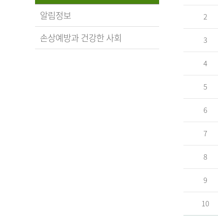
알림정보
2
손상예방과 건강한 사회
3
4
5
6
7
8
9
10