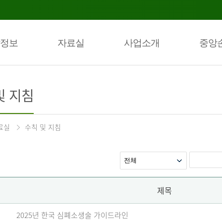
정보
자료실
사업소개
중앙
및 지침
료실
수칙 및 지침
제목
2025년 한국 심폐소생술 가이드라인