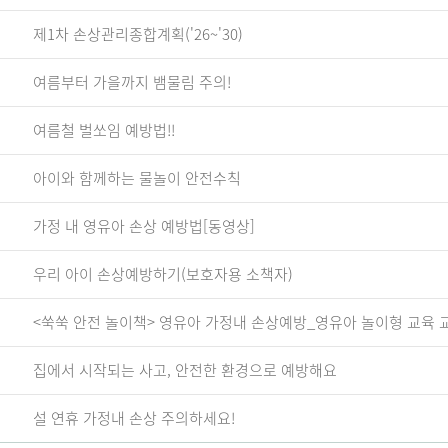
제1차 손상관리종합계획('26~'30)
여름부터 가을까지 뱀물림 주의!
여름철 벌쏘임 예방법!!
아이와 함께하는 물놀이 안전수칙
가정 내 영유아 손상 예방법[동영상]
우리 아이 손상예방하기(보호자용 소책자)
<쑥쑥 안전 놀이책> 영유아 가정내 손상예방_영유아 놀이형 교육 
집에서 시작되는 사고, 안전한 환경으로 예방해요
설 연휴 가정내 손상 주의하세요!