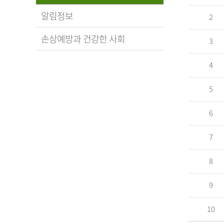
알림정보
2
손상예방과 건강한 사회
3
4
5
6
7
8
9
10