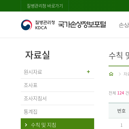
질병관리청 바로가기
손상
자료실
수칙 
원시자료
홈
자
조사표
전체
124
건
조사지침서
번호
통계집
수칙 및 지침
1