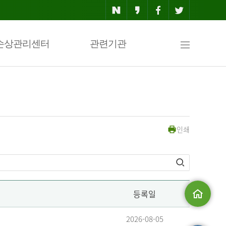
사
손상관리센터
관련기관
이
인쇄
트
맵
등록일
메인으로
2026-08-05