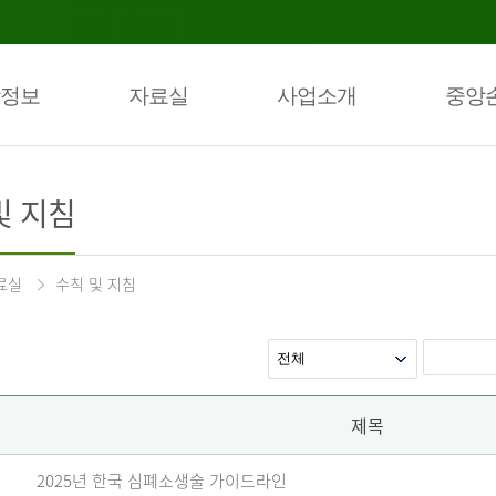
정보
자료실
사업소개
중앙
및 지침
료실
수칙 및 지침
제목
2025년 한국 심폐소생술 가이드라인