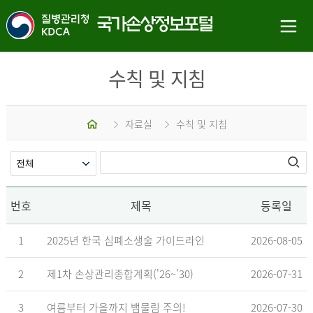
수칙 및 지침
홈
자료실
수칙 및 지침
번호
제목
등록일
1
2025년 한국 심폐소생술 가이드라인
2026-08-05
2
제1차 손상관리종합계획('26~'30)
2026-07-31
3
여름부터 가을까지 뱀물림 주의!
2026-07-30