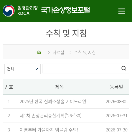
수칙 및 지침
홈
자료실
수칙 및 지침
번호
제목
등록일
1
2025년 한국 심폐소생술 가이드라인
2026-08-05
2
제1차 손상관리종합계획('26~'30)
2026-07-31
3
여름부터 가을까지 뱀물림 주의!
2026-07-30