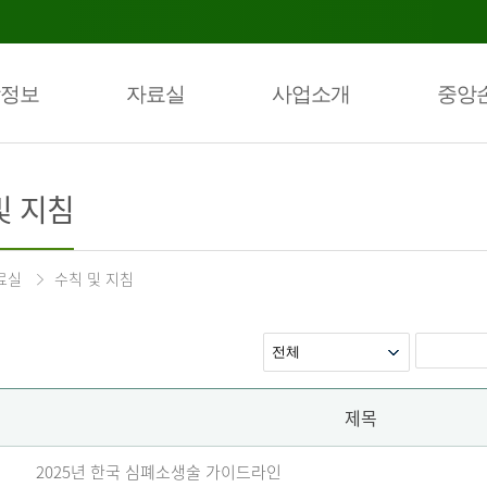
정보
자료실
사업소개
중앙
및 지침
료실
수칙 및 지침
제목
2025년 한국 심폐소생술 가이드라인