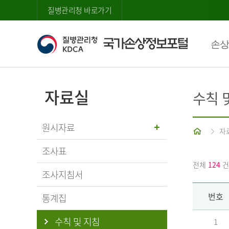
질병관리청 바로가기
손상
자료실
수칙 
원시자료
홈
자
조사표
전체
124
건
조사지침서
번호
통계집
수칙 및 지침
1