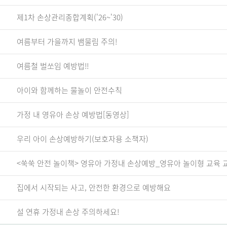
제1차 손상관리종합계획('26~'30)
여름부터 가을까지 뱀물림 주의!
여름철 벌쏘임 예방법!!
아이와 함께하는 물놀이 안전수칙
가정 내 영유아 손상 예방법[동영상]
우리 아이 손상예방하기(보호자용 소책자)
<쑥쑥 안전 놀이책> 영유아 가정내 손상예방_영유아 놀이형 교육 
집에서 시작되는 사고, 안전한 환경으로 예방해요
설 연휴 가정내 손상 주의하세요!