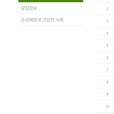
알림정보
2
손상예방과 건강한 사회
3
4
5
6
7
8
9
10