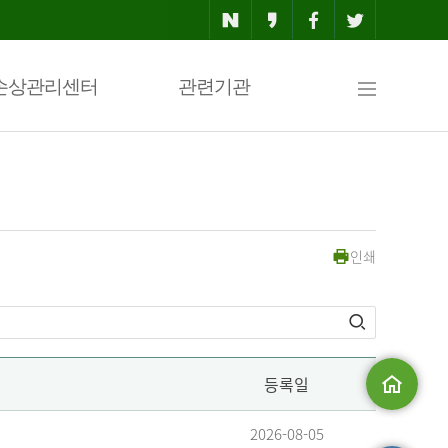
사
손상관리센터
관련기관
이
인쇄
트
맵
등록일
메인으로
2026-08-05