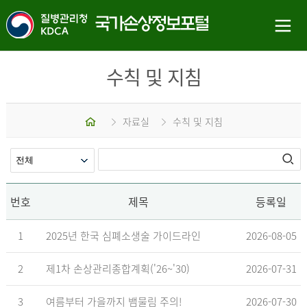
수칙 및 지침
홈
자료실
수칙 및 지침
번호
제목
등록일
1
2025년 한국 심폐소생술 가이드라인
2026-08-05
2
제1차 손상관리종합계획('26~'30)
2026-07-31
3
여름부터 가을까지 뱀물림 주의!
2026-07-30