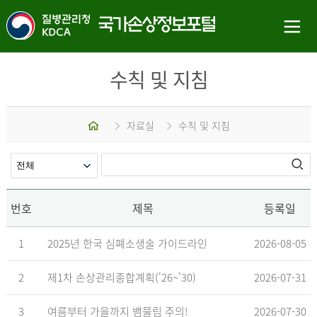
수칙 및 지침
홈
자료실
수칙 및 지침
번호
제목
등록일
1
2025년 한국 심폐소생술 가이드라인
2026-08-05
2
제1차 손상관리종합계획('26~'30)
2026-07-31
3
여름부터 가을까지 뱀물림 주의!
2026-07-30