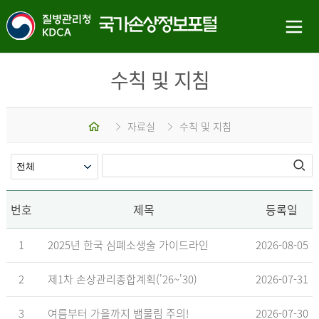
수칙 및 지침
홈
자료실
수칙 및 지침
번호
제목
등록일
1
2025년 한국 심폐소생술 가이드라인
2026-08-05
2
제1차 손상관리종합계획('26~'30)
2026-07-31
3
여름부터 가을까지 뱀물림 주의!
2026-07-30