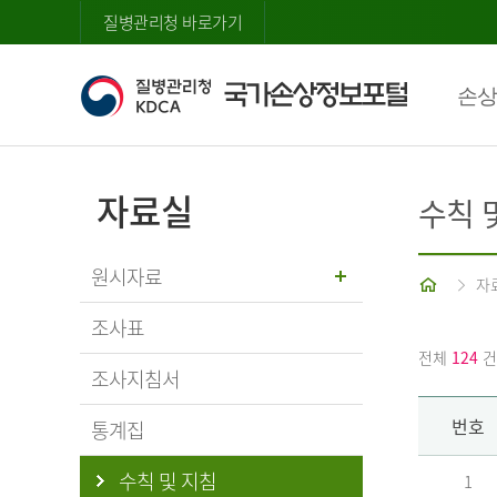
질병관리청 바로가기
손상
자료실
수칙 
원시자료
홈
자
조사표
전체
124
건
조사지침서
번호
통계집
수칙 및 지침
1