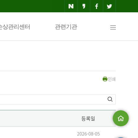
사
손상관리센터
관련기관
이
인쇄
트
맵
등록일
메인으로
2026-08-05