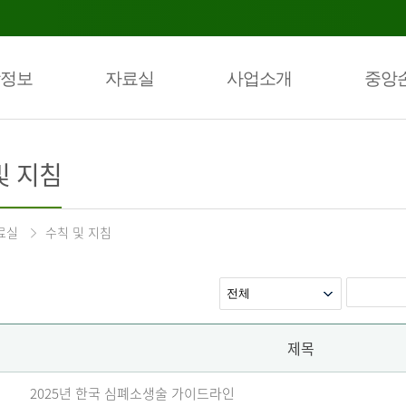
정보
자료실
사업소개
중앙
및 지침
료실
수칙 및 지침
제목
2025년 한국 심폐소생술 가이드라인