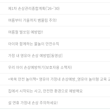
제1차 손상관리종합계획('26~'30)
여름부터 가을까지 뱀물림 주의!
여름철 벌쏘임 예방법!!
아이와 함께하는 물놀이 안전수칙
가정 내 영유아 손상 예방법[동영상]
우리 아이 손상예방하기(보호자용 소책자)
<쑥쑥 안전 놀이책> 영유아 가정내 손상예방_영유아 놀이형 교육 
집에서 시작되는 사고, 안전한 환경으로 예방해요
설 연휴 가정내 손상 주의하세요!