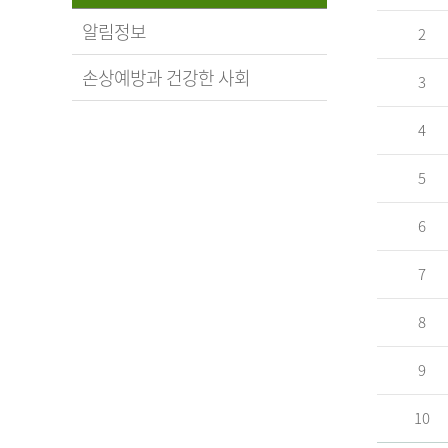
알림정보
2
손상예방과 건강한 사회
3
4
5
6
7
8
9
10