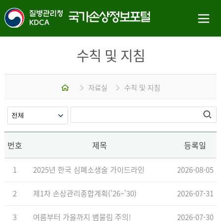
수칙 및 지침
홈
자료실
수칙 및 지침
번호
제목
등록일
1
2025년 한국 심폐소생술 가이드라인
2026-08-05
2
제1차 손상관리종합계획('26~'30)
2026-07-31
3
여름부터 가을까지 뱀물림 주의!
2026-07-30