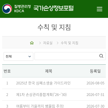
수칙 및 지침
홈
자료실
수칙 및 지침
번호
제목
등록일
1
2025년 한국 심폐소생술 가이드라인
2026-08-05
2
제1차 손상관리종합계획('26~'30)
2026-07-31
3
여름부터 가을까지 뱀물림 주의!
2026-07-30